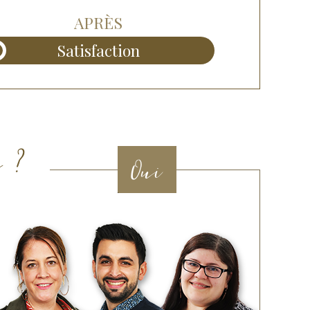
APRÈS
Satisfaction
 ?
Oui