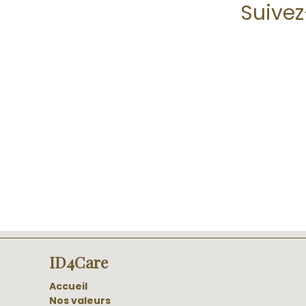
Suive
ID4Care
Accueil
Nos valeurs