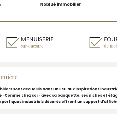
n
Noblué immobilier
MENUISERIE
FOU
sur-mesure
de mob
lumière
iers sont accueillis dans un lieu aux inspirations industri
le «Comme chez soi » avec sa banquette, ses niches et étag
 portiques industriels décorés offrent un support d’affich