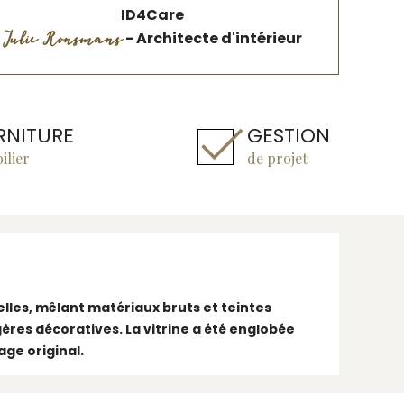
ID4Care
Julie Ronsmans
- Architecte d'intérieur
RNITURE
GESTION
ilier
de projet
elles, mêlant matériaux bruts et teintes
ères décoratives. La vitrine a été englobée
age original.