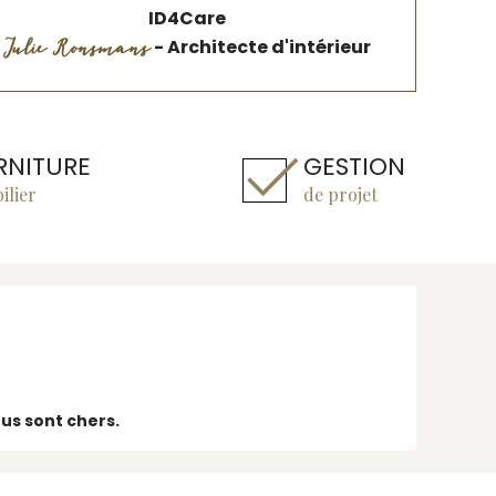
ID4Care
Julie Ronsmans
- Architecte d'intérieur
RNITURE
GESTION
ilier
de projet
ous sont chers.